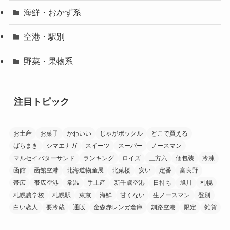
海鮮・おかず系
空港・駅別
野菜・果物系
注目トピック
お土産
お菓子
かわいい
じゃがポックル
どこで買える
ばらまき
シマエナガ
スイーツ
スーパー
ノースマン
マルセイバターサンド
ランキング
ロイズ
三方六
個包装
冷凍
函館
函館空港
北海道物産展
北菓楼
安い
定番
富良野
帯広
帯広空港
常温
手土産
新千歳空港
日持ち
旭川
札幌
札幌農学校
札幌駅
東京
海鮮
甘くない
生ノースマン
登別
白い恋人
要冷蔵
通販
金森赤レンガ倉庫
釧路空港
限定
雑貨