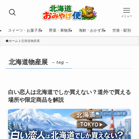
メニュー
スイーツ・お菓子系
野菜・果物系
海鮮・おかず系
空港・駅別
ホーム
北海道物産展
北海道物産展
– tag –
白い恋人は北海道でしか買えない？道外で買える
場所や限定商品を解説
スイーツ・お菓子系