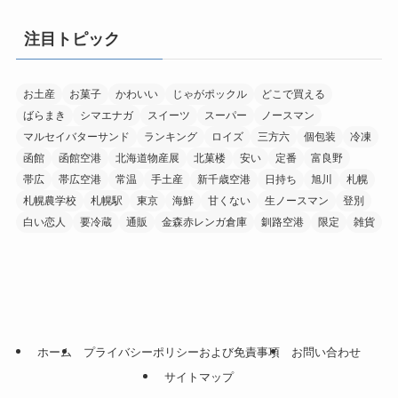
注目トピック
お土産
お菓子
かわいい
じゃがポックル
どこで買える
ばらまき
シマエナガ
スイーツ
スーパー
ノースマン
マルセイバターサンド
ランキング
ロイズ
三方六
個包装
冷凍
函館
函館空港
北海道物産展
北菓楼
安い
定番
富良野
帯広
帯広空港
常温
手土産
新千歳空港
日持ち
旭川
札幌
札幌農学校
札幌駅
東京
海鮮
甘くない
生ノースマン
登別
白い恋人
要冷蔵
通販
金森赤レンガ倉庫
釧路空港
限定
雑貨
ホーム
プライバシーポリシーおよび免責事項
お問い合わせ
サイトマップ