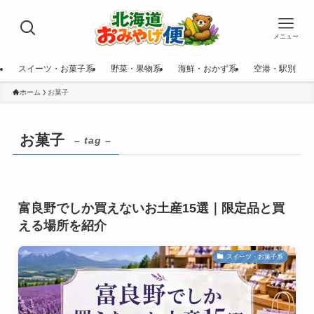
メニュー
スイーツ・お菓子系
野菜・果物系
海鮮・おかず系
空港・駅別
ホーム
お菓子
お菓子
– tag –
富良野でしか買えないお土産15選｜限定品と買
える場所を紹介
スイーツ・お菓子系