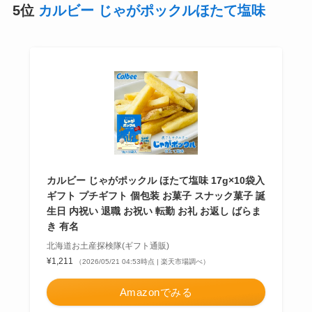
5位
カルビー じゃがポックルほたて塩味
カルビー じゃがポックル ほたて塩味 17g×10袋入
ギフト プチギフト 個包装 お菓子 スナック菓子 誕
生日 内祝い 退職 お祝い 転勤 お礼 お返し ばらま
き 有名
北海道お土産探検隊(ギフト通販)
¥1,211
（2026/05/21 04:53時点 | 楽天市場調べ）
Amazonでみる