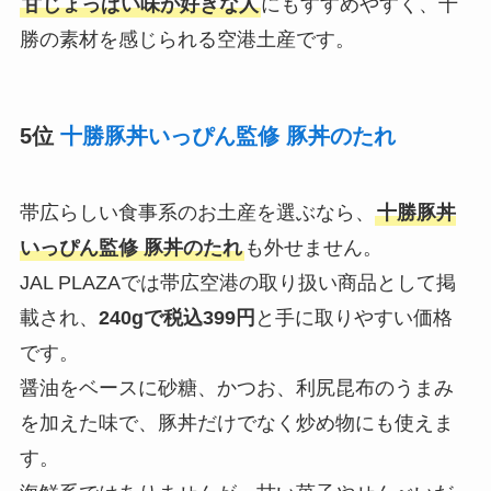
甘じょっぱい味が好きな人
にもすすめやすく、十
勝の素材を感じられる空港土産です。
5位
十勝豚丼いっぴん監修 豚丼のたれ
帯広らしい食事系のお土産を選ぶなら、
十勝豚丼
いっぴん監修 豚丼のたれ
も外せません。
JAL PLAZAでは帯広空港の取り扱い商品として掲
載され、
240gで税込399円
と手に取りやすい価格
です。
醤油をベースに砂糖、かつお、利尻昆布のうまみ
を加えた味で、豚丼だけでなく炒め物にも使えま
す。