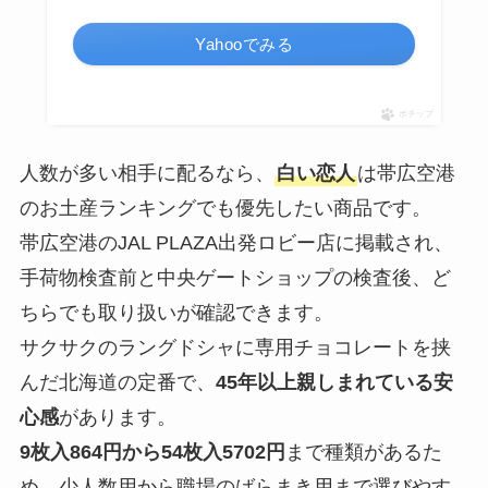
Yahooでみる
ポチップ
人数が多い相手に配るなら、
白い恋人
は帯広空港
のお土産ランキングでも優先したい商品です。
帯広空港のJAL PLAZA出発ロビー店に掲載され、
手荷物検査前と中央ゲートショップの検査後、ど
ちらでも取り扱いが確認できます。
サクサクのラングドシャに専用チョコレートを挟
んだ北海道の定番で、
45年以上親しまれている安
心感
があります。
9枚入864円から54枚入5702円
まで種類があるた
め、少人数用から職場のばらまき用まで選びやす