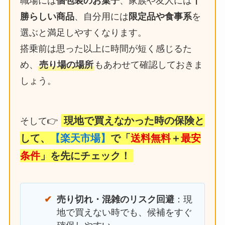
職場には
個包装のお菓子
、家族や友人には
十
勝らしい商品
、自分用には
限定品や食事系
を
選ぶと満足しやすくなります。
搭乗前は思った以上に時間が短く感じるた
め、
売り場の場所
もあわせて確認しておきま
しょう。
現地で買えなかった時の保険と
そして👉
して、
【楽天市場】
で「
送料無料
＋
最安
条件
」を先にチェック！
売り切れ・混雑のリスク回避
：現
地で買えない時でも、候補をすぐ